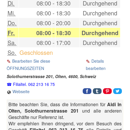
Di.
08:00
-
18:30
Durchgehend
Mi.
08:00
-
18:30
Durchgehend
Do.
08:00
-
20:00
Durchgehend
Fr.
08:00
-
18:30
Durchgehend
Sa.
08:00
-
17:00
Durchgehend
So.
Geschlossen
Bearbeiten Sie diese
Details
ÖFFNUNGSZEITEN
bearbeiten
Solothurnerstrasse 201,
Olten
,
4600
,
Schweiz
Filialtel. 062 213 16 75
Webseite
Bitte beachten Sie, dass die Informationen für
Aldi In
Olten, Solothurnerstrasse 201
und alle anderen
Geschäfte nur Referenz ist.
Wir empfehlen Ihnen dringend, vor dem Besuch des
Geschäft
Filialtel. 062 213 16 75
alle Details und